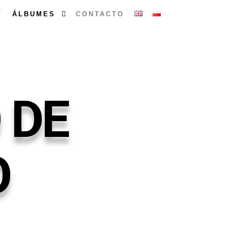
Í
ÁLBUMES
CONTACTO
 DE
O